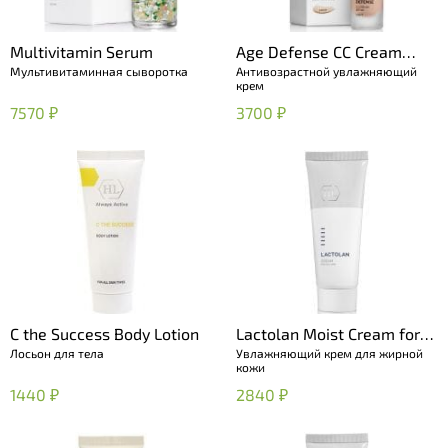
Multivitamin Serum
Age Defense CC Cream
Мультивитаминная сыворотка
Антивозрастной увлажняющий
Light (SPF 50)
крем
7570 ₽
3700 ₽
C the Success Body Lotion
Lactolan Moist Cream for
Лосьон для тела
Увлажняющий крем для жирной
oily skin
кожи
1440 ₽
2840 ₽