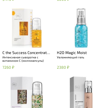
C the Success Concentrated
H2O Magic Moist
Интенсивная сыворотка с
Увлажняющий гель
Vitamin C Serum
витамином С (милликапсулы)
7260 ₽
2380 ₽