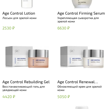
Age Control Lotion
Age Control Firming Serum
Лосьон для зрелой кожи
Укрепляющая сыворотка для
зрелой кожи
2530 ₽
6630 ₽
Age Control Rebuilding Gel
Age Control Renewal
Восстанавливающий гель для
Обновляющий крем для зрелой
Cream
увядающей кожи
кожи
4420 ₽
5050 ₽