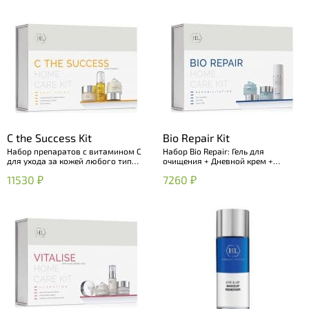
C the Success Kit
Bio Repair Kit
Набор препаратов с витамином С
Набор Bio Repair: Гель для
для ухода за кожей любого типа
очищения + Дневной крем +
и профилактики фото- и
Ночной крем
11530 ₽
7260 ₽
хроностарения