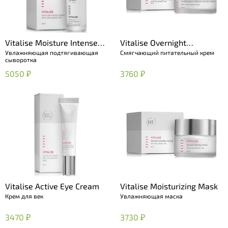
Vitalise Moisture Intense
Vitalise Overnight
Увлажняющая подтягивающая
Смягчающий питательный крем
Serum
Moisturizer Cream
сыворотка
5050 ₽
3760 ₽
Vitalise Active Eye Cream
Vitalise Moisturizing Mask
Крем для век
Увлажняющая маска
3470 ₽
3730 ₽