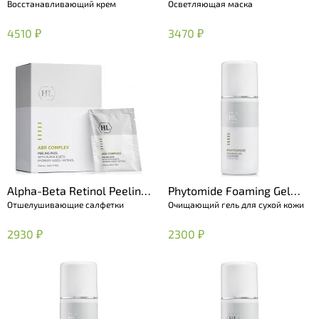
Восстанавливающий крем
Осветляющая маска
Restoring Cream
Brightening Mask
4510 ₽
3470 ₽
Alpha-Beta Retinol Peeling
Phytomide Foaming Gel
Отшелушивающие салфетки
Очищающий гель для сухой кожи
Pads
Cleanser
2930 ₽
2300 ₽