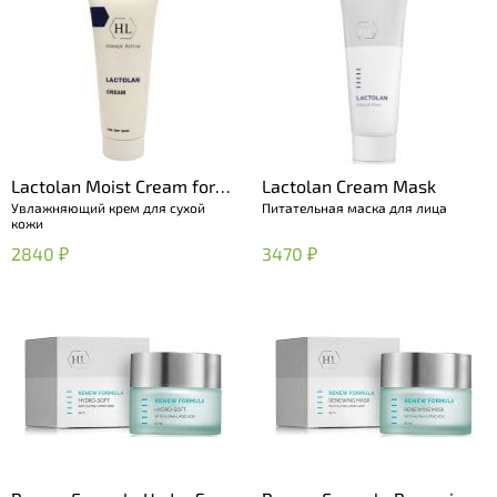
Lactolan Moist Cream for
Lactolan Cream Mask
Увлажняющий крем для сухой
Питательная маска для лица
dry skin
кожи
2840 ₽
3470 ₽