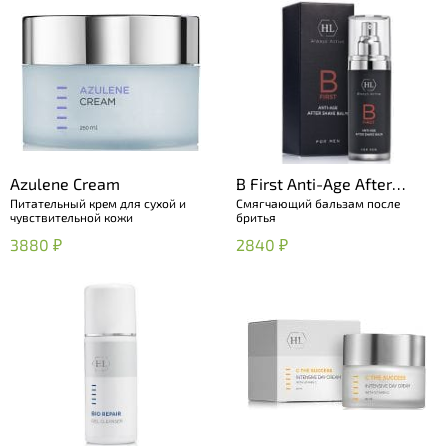
Azulene Cream
B First Anti-Age After
Питательный крем для сухой и
Смягчающий бальзам после
Shave Balm
чувствительной кожи
бритья
3880 ₽
2840 ₽