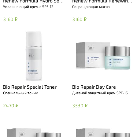
Renew Formula Hydro Soft
Renew Formula Renewing
Увлажняющий крем с SPF-12
Сокращающая маска
Cream
Mask
3160 ₽
3160 ₽
Bio Repair Special Toner
Bio Repair Day Care
Специальный тоник
Дневной защитный крем SPF-15
2470 ₽
3330 ₽