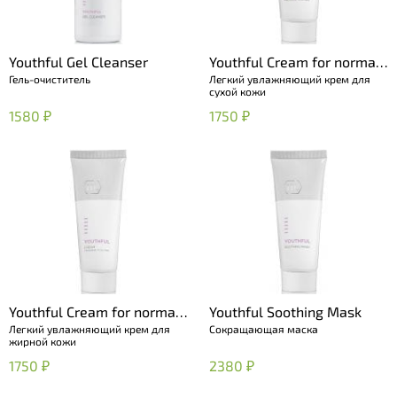
Youthful Gel Cleanser
Youthful Сream for normal
Гель-очиститель
Легкий увлажняющий крем для
to dry skin
сухой кожи
1580 ₽
1750 ₽
Youthful Сream for normal
Youthful Soothing Mask
Легкий увлажняющий крем для
Сокращающая маска
to oily skin
жирной кожи
1750 ₽
2380 ₽