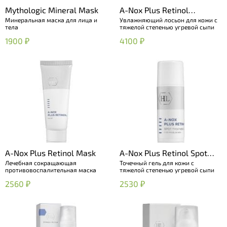
Mythologic Mineral Mask
A-Nox Plus Retinol
Минеральная маска для лица и
Увлажняющий лосьон для кожи с
Hydrating Lotion
тела
тяжелой степенью угревой сыпи
1900 ₽
4100 ₽
A-Nox Plus Retinol Mask
A-Nox Plus Retinol Spot
Лечебная сокращающая
Точечный гель для кожи с
Treatment Gel
противовоспалительная маска
тяжелой степенью угревой сыпи
2560 ₽
2530 ₽