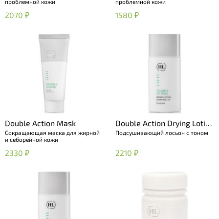
проблемной кожи
проблемной кожи
2070 ₽
1580 ₽
Double Action Mask
Double Action Drying Lotion
Сокращающая маска для жирной
Подсушивающий лосьон с тоном
Demi Make-up
и себорейной кожи
2330 ₽
2210 ₽