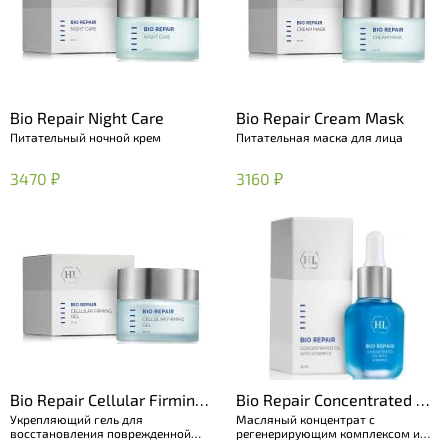
Bio Repair Night Care
Bio Repair Cream Mask
Питательный ночной крем
Питательная маска для лица
3470 ₽
3160 ₽
Bio Repair Cellular Firming
Bio Repair Concentrated Oil
Укрепляющий гель для
Масляный концентрат с
Gel
with Vitamin E
восстановления поврежденной
регенерирующим комплексом и
кожи
витамином E