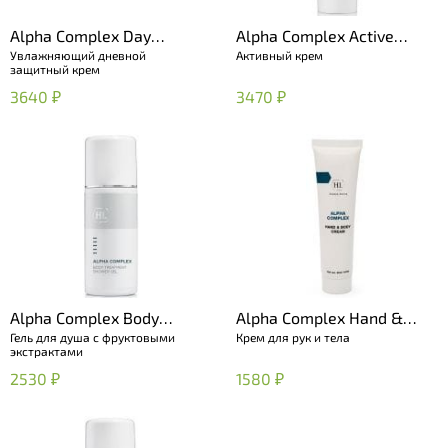
Alpha Complex Day
Alpha Complex Active
Увлажняющий дневной
Активный крем
Defense Cream
Cream
защитный крем
3640 ₽
3470 ₽
Alpha Complex Body
Alpha Complex Hand &
Гель для душа с фруктовыми
Крем для рук и тела
Treatment Shower Gel
Body Cream
экстрактами
2530 ₽
1580 ₽