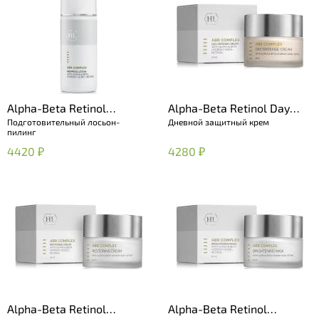
Alpha-Beta Retinol
Alpha-Beta Retinol Day
Подготовительный лосьон-
Дневной защитный крем
Prepping Lotion
Defense Cream
пилинг
4420 ₽
4280 ₽
Alpha-Beta Retinol
Alpha-Beta Retinol