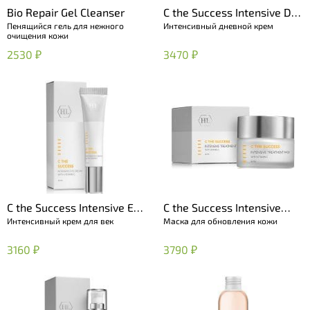
Bio Repair Gel Cleanser
C the Success Intensive Day
Пенящийся гель для нежного
Интенсивный дневной крем
Cream
очищения кожи
2530 ₽
3470 ₽
C the Success Intensive Eye
C the Success Intensive
Интенсивный крем для век
Маска для обновления кожи
Cream
Treatment Mask
3160 ₽
3790 ₽