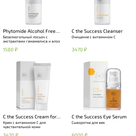
Phytomide Alcohol Free
C the Success Cleanser
Безалкогольный лосьон с
Очищение с витамином C
Face Lotion
экстрактами гамамелиса и алоэ
1580 ₽
3470 ₽
C the Success Cream for
C the Success Eye Serum
Крем с витамином C для
Сыворотка для век
Sensitive Skin
чувствительной кожи
3470 ₽
6000 ₽