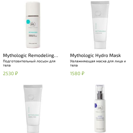
Mythologic Remodeling
Mythologic Hydro Mask
Подготовительный лосьон для
Увлажняющая маска для лица и
Prepping Lotion
тела
тела
2530 ₽
1580 ₽