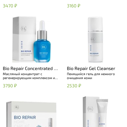
3470 ₽
3160 ₽
Bio Repair Concentrated Oil
Bio Repair Gel Cleanser
Масляный концентрат с
Пенящийся гель для нежного
with Vitamin E
регенерирующим комплексом и
очищения кожи
витамином E
3790 ₽
2530 ₽