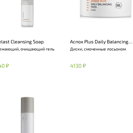
elast Cleansing Soap
Acnox Plus Daily Balancing
Pads
ежающий, очищающий гель
Диски, смоченные лосьоном
40 ₽
4130 ₽