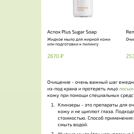
Acnox Plus Sugar Soap
Ren
Cle
Жидкое мыло для жирной кожи
Очи
или подготовки к пилингу
2670 ₽
25
Очищение - очень важный шаг ежедне
из-под крана и протереть лицо
лосьо
кожу при помощи специальных средст
Клинзеры - это препараты для о
кожу и не щиплют глаза. Подход
стоимостью. Способ применения:
смыть водой.
Жидкие мыла (так называемые "