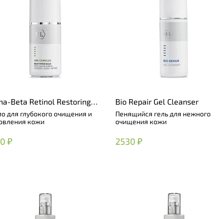
ha-Beta Retinol Restoring
Bio Repair Gel Cleanser
p
о для глубокого очищения и
Пенящийся гель для нежного
овления кожи
очищения кожи
0 ₽
2530 ₽