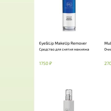
Eye&Lip MakeUp Remover
Mul
Средство для снятия макияжа
Очи
1750 ₽
27