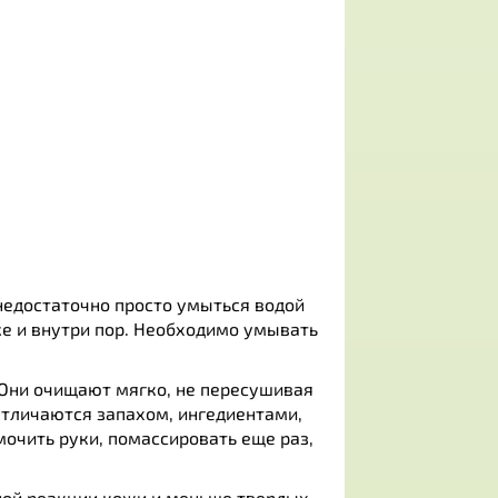
недостаточно просто умыться водой
же и внутри пор. Необходимо умывать
 Они очищают мягко, не пересушивая
Отличаются запахом, ингедиентами,
мочить руки, помассировать еще раз,
ой реакции кожи и меньше твердых