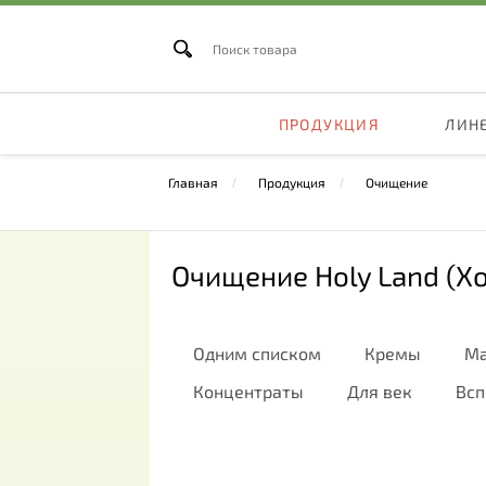
ПРОДУКЦИЯ
ЛИН
Главная
Продукция
Очищение
Очищение Holy Land (Х
Одним списком
Кремы
Ма
Концентраты
Для век
Всп