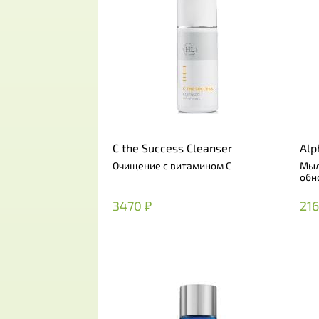
C the Success Cleanser
Alp
Soa
Очищение с витамином C
Мыл
обн
3470 ₽
216