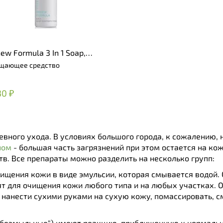
ew Formula 3 In 1 Soap,
anser & Toner
щающее средство
30 ₽
вного ухода. В условиях большого города, к сожалению, 
ном
- большая часть загрязнений при этом остается на ко
в. Все препараты можно разделить на несколько групп:
чищения кожи в виде эмульсии, которая смывается водой.
ят для очищения кожи любого типа и на любых участках. 
 нанести сухими руками на сухую кожу, помассировать, с
безмыльные") имеют реакцию, приближенную к нормальн