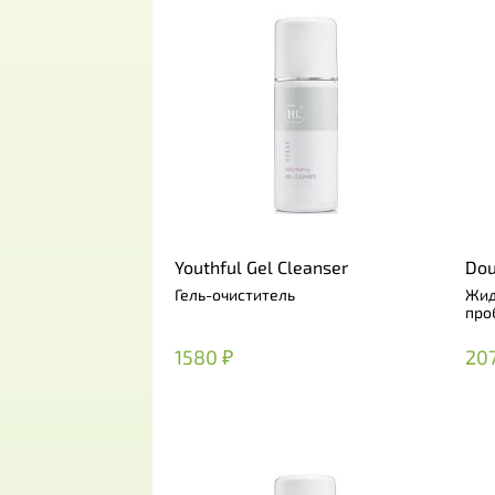
Youthful Gel Cleanser
Dou
Гель-очиститель
Жид
про
1580 ₽
20