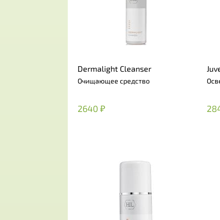
Dermalight Cleanser
Juv
Очищающее средство
Осв
2640 ₽
28