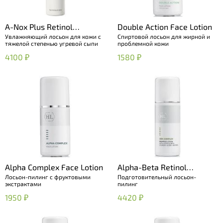
A-Nox Plus Retinol
Double Action Face Lotion
Увлажняющий лосьон для кожи с
Спиртовой лосьон для жирной и
Hydrating Lotion
тяжелой степенью угревой сыпи
проблемной кожи
4100 ₽
1580 ₽
Alpha Complex Face Lotion
Alpha-Beta Retinol
Лосьон-пилинг с фруктовыми
Подготовительный лосьон-
Prepping Lotion
экстрактами
пилинг
1950 ₽
4420 ₽