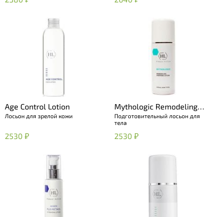
Age Control Lotion
Mythologic Remodeling
Лосьон для зрелой кожи
Подготовительный лосьон для
Prepping Lotion
тела
2530 ₽
2530 ₽