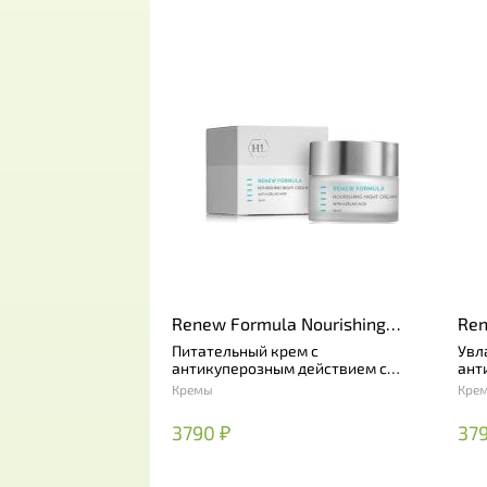
Renew Formula Nourishing
Ren
Night Cream with Azelaic Acid
Cre
Питательный крем с
Увл
антикуперозным действием с
ант
азелаиновой и альфа-липоевой
азе
Кремы
Кре
кислотой
кис
3790 ₽
379