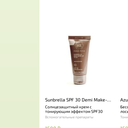
Sunbrella SPF 30 Demi Make-
Azu
Up
Солнцезащитный крем с
Бес
тонирующим эффектом SPF30
лос
Вспомогательные препараты
Тони