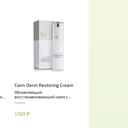
Calm Derm Restoring Cream
Обновляющий
и
восстанавливающий крем с
бакучиолом
Кремы
5160 ₽