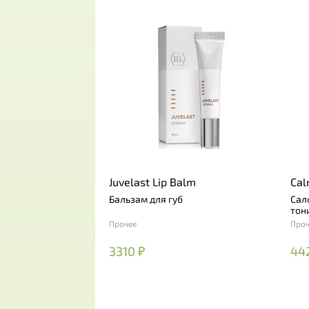
Juvelast Lip Balm
Cal
Бальзам для губ
Сал
тон
Прочее
Проч
3310 ₽
44