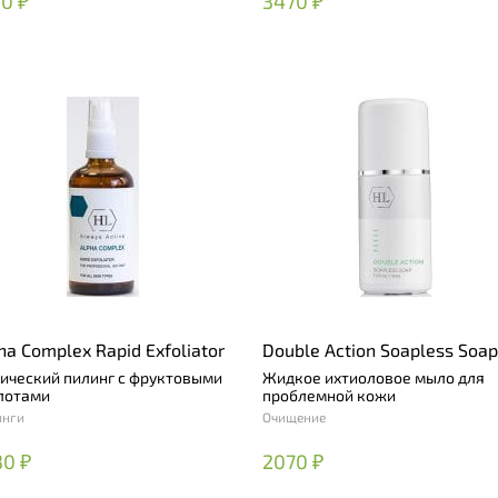
0 ₽
3470 ₽
ha Complex Rapid Exfoliator
Double Action Soapless Soap
ический пилинг с фруктовыми
Жидкое ихтиоловое мыло для
лотами
проблемной кожи
инги
Очищение
30 ₽
2070 ₽