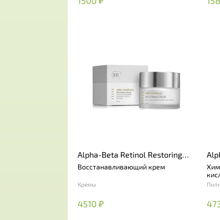
1500 ₽
158
Alpha-Beta Retinol Restoring
Alp
Cream
Восстанавливающий крем
Хим
кис
Кремы
Пил
4510 ₽
47