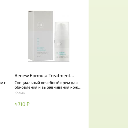
Renew Formula Treatment
Cream with Azelaic Acid
м с
Специальный лечебный крем для
обновления и выравнивания кожи
с кислотами и ретинолом
Кремы
4710 ₽