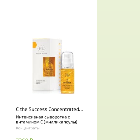
C the Success Concentrated
Vitamin C Serum
Интенсивная сыворотка с
витамином С (милликапсулы)
Концентраты