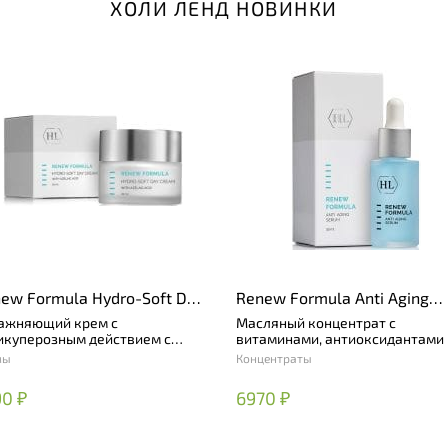
ХОЛИ ЛЕНД НОВИНКИ
ew Formula Hydro-Soft Day
Renew Formula Anti Aging
am with Azelaic Acid
Serum
ажняющий крем с
Масляный концентрат с
икуперозным действием с
витаминами, антиоксидантами 
лаиновой и альфа-липоевой
фитоэстрогенами
мы
Концентраты
лотой
0 ₽
6970 ₽