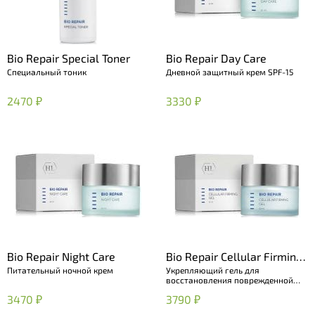
Bio Repair Special Toner
Bio Repair Day Care
Специальный тоник
Дневной защитный крем SPF-15
2470 ₽
3330 ₽
Bio Repair Night Care
Bio Repair Cellular Firming
Питательный ночной крем
Укрепляющий гель для
Gel
восстановления поврежденной
кожи
3470 ₽
3790 ₽