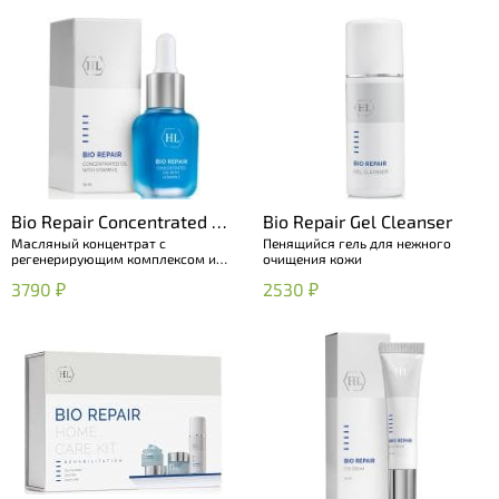
Bio Repair Concentrated Oil
Bio Repair Gel Cleanser
Масляный концентрат с
Пенящийся гель для нежного
with Vitamin E
регенерирующим комплексом и
очищения кожи
витамином E
3790 ₽
2530 ₽