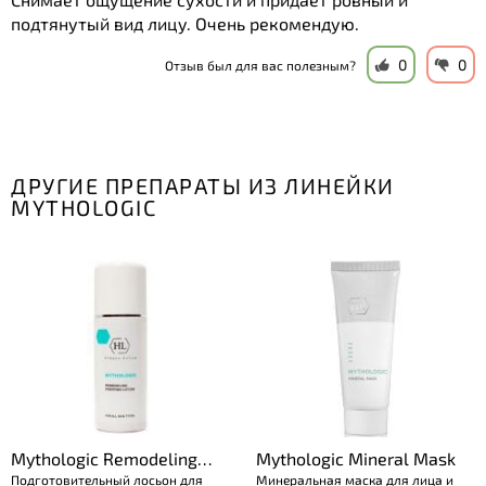
подтянутый вид лицу. Очень рекомендую.
0
0
Отзыв был для вас полезным?
ДРУГИЕ ПРЕПАРАТЫ ИЗ ЛИНЕЙКИ
MYTHOLOGIC
Mythologic Remodeling
Mythologic Mineral Mask
Подготовительный лосьон для
Минеральная маска для лица и
Prepping Lotion