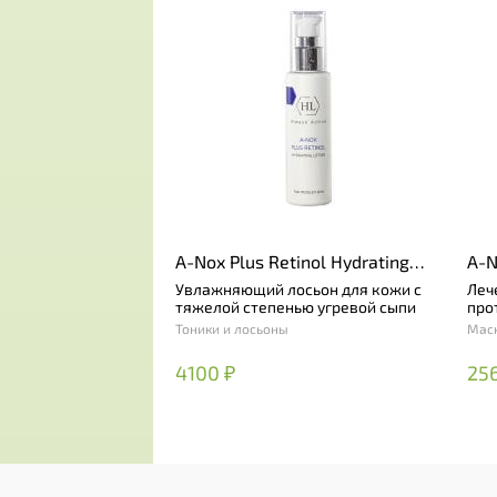
A-Nox Plus Retinol Hydrating
A-N
Lotion
Увлажняющий лосьон для кожи с
Леч
тяжелой степенью угревой сыпи
про
Тоники и лосьоны
Мас
4100 ₽
25