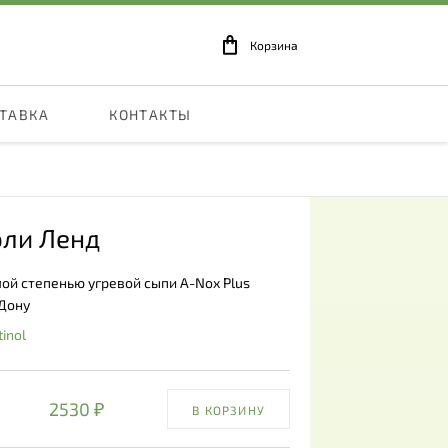
Корзина
СТАВКА
КОНТАКТЫ
оли Ленд
лой степенью угревой сыпи A-Nox Plus
-Дону
inol
2530 ₽
В КОРЗИНУ