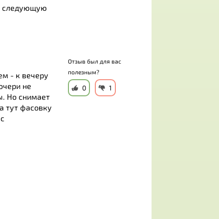
на следующую
Отзыв был для вас
полезным?
м - к вечеру
дочери не
0
1
ы. Но снимает
 а тут фасовку
 с