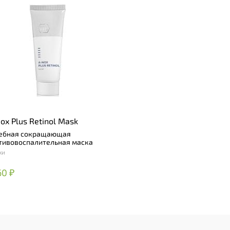
ox Plus Retinol Mask
ебная сокращающая
тивовоспалительная маска
ки
60 ₽