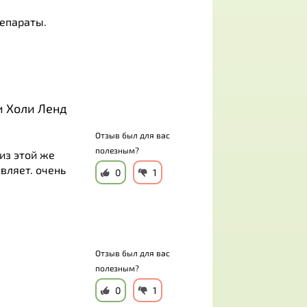
репараты.
и Холи Ленд
Отзыв был для вас
полезным?
из этой же
вляет. очень
0
1
Отзыв был для вас
полезным?
0
1