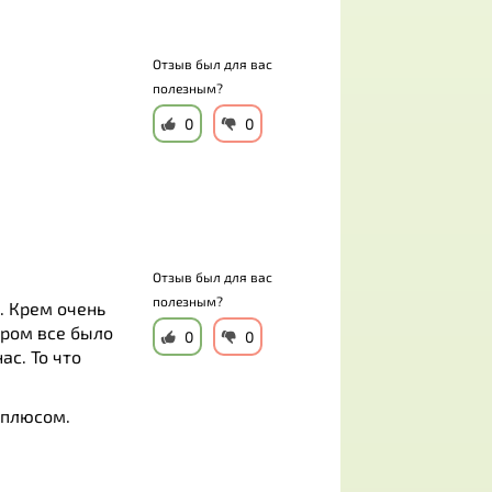
Отзыв был для вас
полезным?
0
0
Отзыв был для вас
полезным?
. Крем очень
тром все было
0
0
ас. То что
 плюсом.