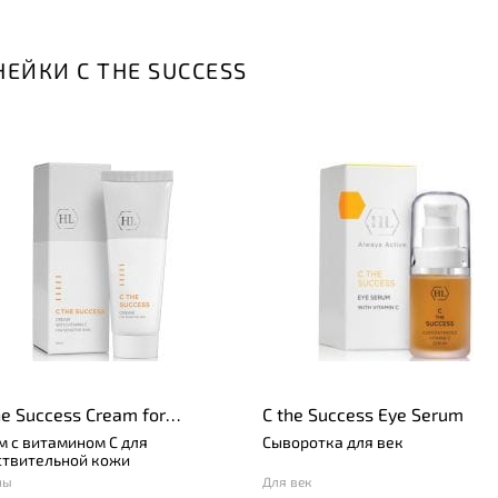
ЕЙКИ C THE SUCCESS
he Success Cream for
C the Success Eye Serum
sitive Skin
м с витамином C для
Сыворотка для век
ствительной кожи
мы
Для век