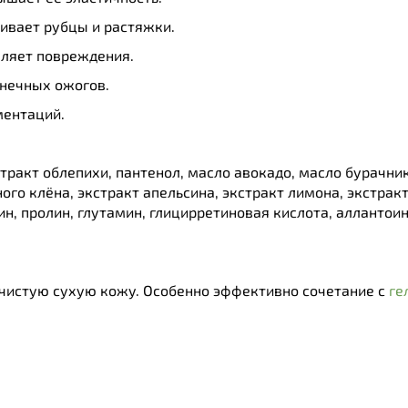
ивает рубцы и растяжки.
ляет повреждения.
лнечных ожогов.
ментаций.
стракт облепихи, пантенол, масло авокадо, масло бурачник
ного клёна, экстракт апельсина, экстракт лимона, экстрак
ин, пролин, глутамин, глицирретиновая кислота, алланто
а чистую сухую кожу. Особенно эффективно сочетание с
ге