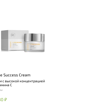
he Success Cream
м с высокой концентрацией
амина C
мы
30 ₽