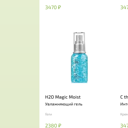
3470 ₽
34
H2O Magic Moist
C t
Cr
Увлажняющий гель
Инт
Гели
Кре
2380 ₽
34