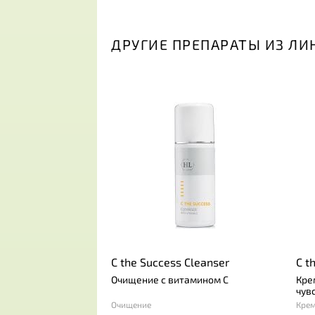
ДРУГИЕ ПРЕПАРАТЫ ИЗ ЛИН
C the Success Cleanser
C t
Sen
Очищение с витамином C
Кре
чув
Очищение
Кре