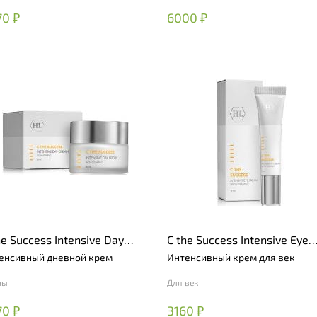
70 ₽
6000 ₽
he Success Intensive Day
C the Success Intensive Eye
eam
Cream
енсивный дневной крем
Интенсивный крем для век
мы
Для век
70 ₽
3160 ₽