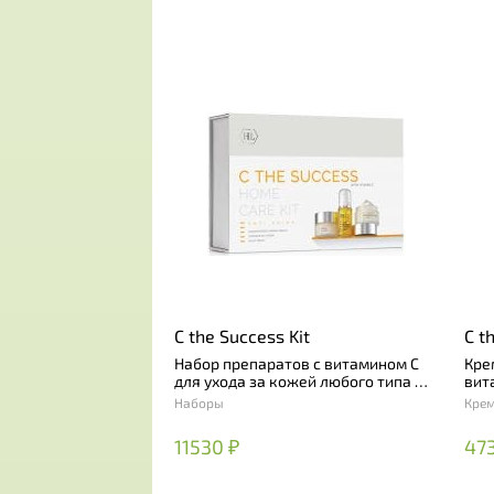
C the Success Kit
C t
Набор препаратов с витамином С
Кре
для ухода за кожей любого типа и
вит
профилактики фото- и
Наборы
Кре
хроностарения
11530 ₽
47