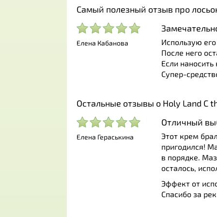
Самый полезный отзыв про лосьон
Замечательн
Использую его 
Елена Кабанова
После него ос
Если наносить 
Супер-средство
Остальные отзывы о Holy Land C th
Отличный вы
Этот крем бра
Елена Гераськина
пригодился! М
в порядке. Маз
осталось, исп
Эффект от исп
Спасибо за ре