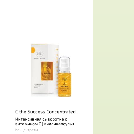
C the Success Concentrated
Vitamin C Serum
Интенсивная сыворотка с
витамином С (милликапсулы)
Концентраты