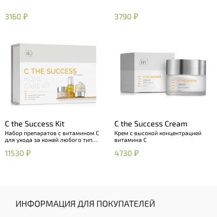
3160 ₽
3790 ₽
C the Success Kit
C the Success Cream
Набор препаратов с витамином С
Крем с высокой концентрацией
для ухода за кожей любого типа
витамина C
и профилактики фото- и
11530 ₽
4730 ₽
хроностарения
ИНФОРМАЦИЯ ДЛЯ ПОКУПАТЕЛЕЙ