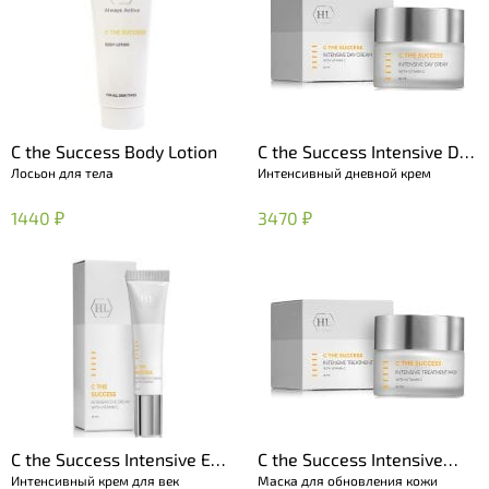
C the Success Body Lotion
C the Success Intensive Day
Лосьон для тела
Интенсивный дневной крем
Cream
1440 ₽
3470 ₽
C the Success Intensive Eye
C the Success Intensive
Интенсивный крем для век
Маска для обновления кожи
Cream
Treatment Mask