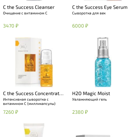
C the Success Cleanser
C the Success Eye Serum
Очищение с витамином C
Сыворотка для век
3470 ₽
6000 ₽
C the Success Concentrated
H2O Magic Moist
Интенсивная сыворотка с
Увлажняющий гель
Vitamin C Serum
витамином С (милликапсулы)
7260 ₽
2380 ₽