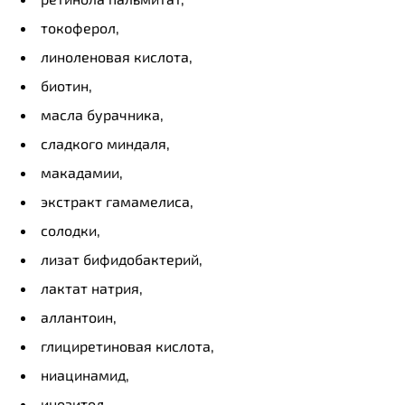
токоферол,
линоленовая кислота,
биотин,
масла бурачника,
сладкого миндаля,
макадамии,
экстракт гамамелиса,
солодки,
лизат бифидобактерий,
лактат натрия,
аллантоин,
глициретиновая кислота,
ниацинамид,
инозитол,