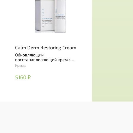
Calm Derm Restoring Cream
Обновляющий
восстанавливающий крем с
бакучиолом
Кремы
5160 ₽