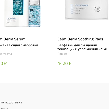
m Derm Serum
Calm Derm Soothing Pads
окаивающая сыворотка
Салфетки для очищения,
тонизации и увлажнения кожи
центраты
Прочее
0 ₽
4420 ₽
та и доставка
такты