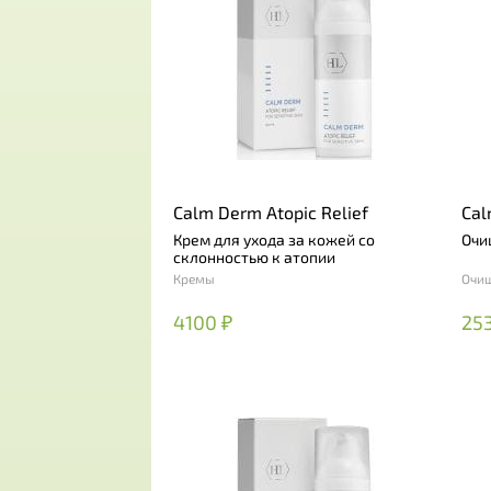
Calm Derm Atopic Relief
Cal
Крем для ухода за кожей со
Очи
склонностью к атопии
Кремы
Очи
4100 ₽
25