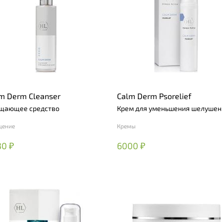
m Derm Cleanser
Calm Derm Psorelief
щающее средство
Крем для уменьшения шелушен
щение
Кремы
30 ₽
6000 ₽