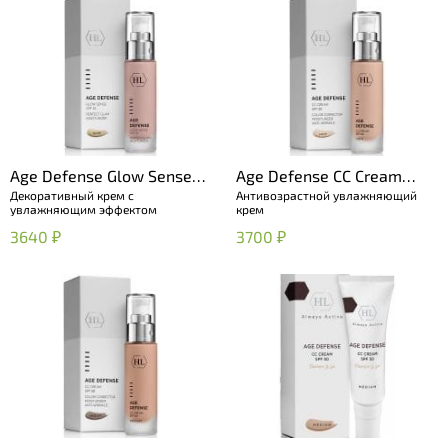
Age Defense Glow Sense
Age Defense CC Cream
Декоративный крем с
Антивозрастной увлажняющий
SPF 15
Light (SPF 50)
увлажняющим эффектом
крем
3640 ₽
3700 ₽