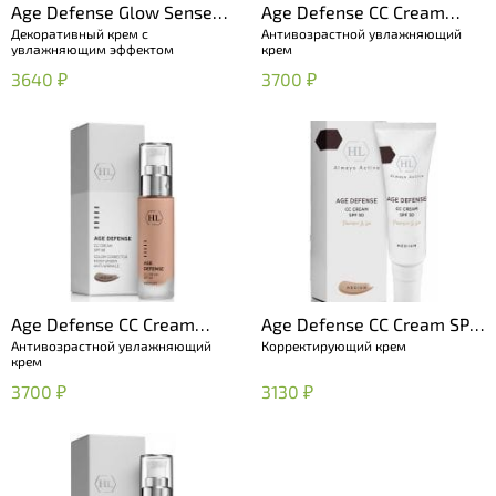
Age Defense Glow Sense
Age Defense CC Cream
Декоративный крем с
Антивозрастной увлажняющий
SPF 15
Light (SPF 50)
увлажняющим эффектом
крем
3640 ₽
3700 ₽
Age Defense CC Cream
Age Defense CC Cream SPF
Антивозрастной увлажняющий
Корректирующий крем
Medium (SPF 50)
50 Protect & Go Medium
крем
3700 ₽
3130 ₽