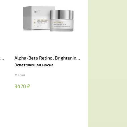
g
Alpha-Beta Retinol Brightening
Mask
Осветляющая маска
Маски
3470 ₽