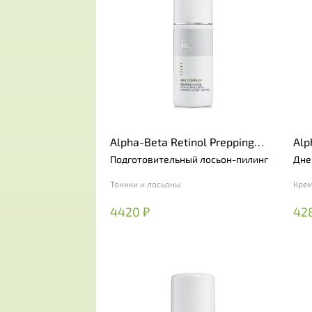
Alpha-Beta Retinol Prepping
Alp
Lotion
Def
Подготовительный лосьон-пилинг
Дне
Тоники и лосьоны
Кре
4420 ₽
42