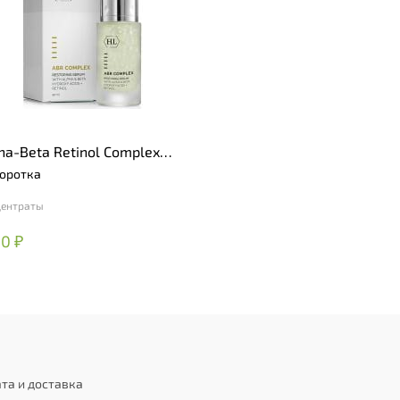
ha-Beta Retinol Complex
toring Serum
оротка
центраты
0 ₽
та и доставка