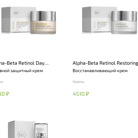
ha-Beta Retinol Day
Alpha-Beta Retinol Restorin
ense Cream
Cream
вной защитный крем
Восстанавливающий крем
мы
Кремы
80 ₽
4510 ₽