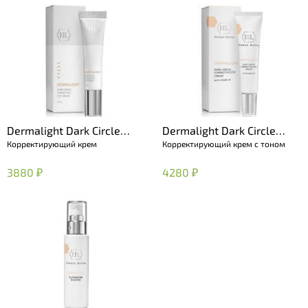
Dermalight Dark Circle
Dermalight Dark Circle
Корректирующий крем
Корректирующий крем с тоном
Corrective Eye Cream
Corrective Eye Cream with
Make-Up
3880 ₽
4280 ₽