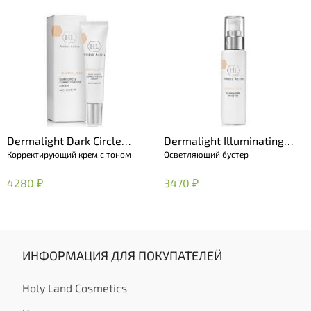
Dermalight Dark Circle
Dermalight Illuminating
Корректирующий крем с тоном
Осветляющий бустер
Corrective Eye Cream with
Booster
Make-Up
4280 ₽
3470 ₽
ИНФОРМАЦИЯ ДЛЯ ПОКУПАТЕЛЕЙ
Holy Land Cosmetics