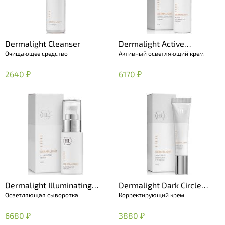
Dermalight Cleanser
Dermalight Active
Очищающее средство
Активный осветляющий крем
Illuminating Cream
2640 ₽
6170 ₽
Dermalight Illuminating
Dermalight Dark Circle
Осветляющая сыворотка
Корректирующий крем
Serum
Corrective Eye Cream
6680 ₽
3880 ₽