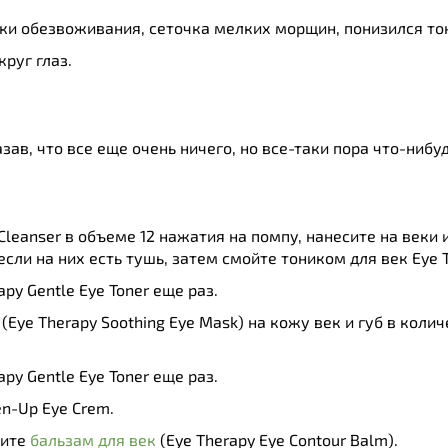
аки обезвоживания, сеточка мелких морщин, понизился то
круг глаз.
зав, что все еще очень ничего, но все-таки пора что-нибуд
Cleanser в объеме 12 нажатия на помпу, нанесите на веки 
сли на них есть тушь, затем смойте тоником для век Eye Th
py Gentle Eye Toner еще раз.
(Eye Therapy Soothing Eye Mask) на кожу век и губ в коли
py Gentle Eye Toner еще раз.
en-Up Eye Crem.
сите
бальзам для век
(Eye Therapy Eye Contour Balm).